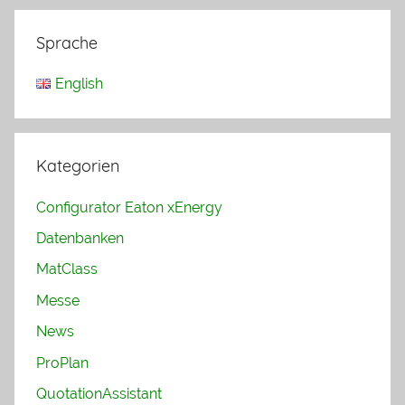
Beitrags-
Beiträge
Navigation
Sprache
English
Kategorien
Configurator Eaton xEnergy
Datenbanken
MatClass
Messe
News
ProPlan
QuotationAssistant